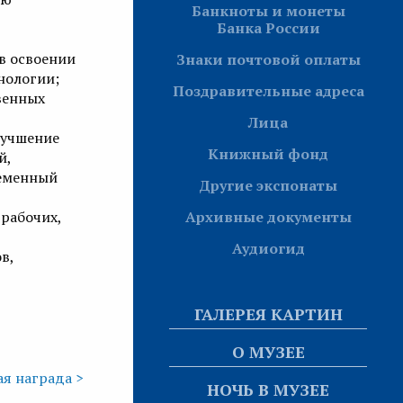
Банкноты и монеты
Банка России
в освоении
Знаки почтовой оплаты
нологии;
Поздравительные адреса
венных
Лица
лучшение
Книжный фонд
й,
ременный
Другие экспонаты
Архивные документы
 рабочих,
Аудиогид
в,
ГАЛЕРЕЯ КАРТИН
О МУЗЕЕ
я награда >
НОЧЬ В МУЗЕЕ