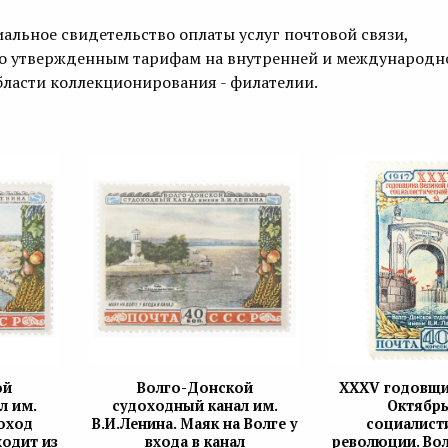
иальное свидетельство оплаты услуг почтовой связи,
по утвержденным тарифам на внутренней и международн
ласти коллекционирования - филателии.
ой
Волго-Донской
XXXV годовщи
л им.
судоходный канал им.
Октябр
лоход
В.И.Ленина. Маяк на Волге у
социалист
одит из
входа в канал
революции. Во