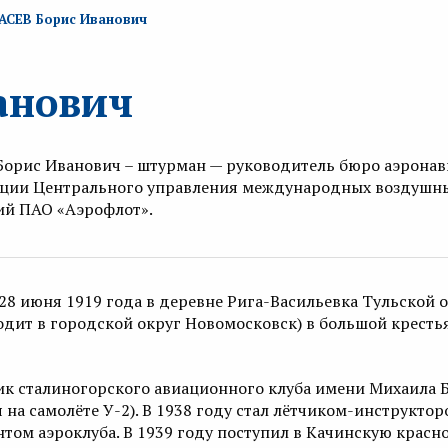
АСЕВ Борис Иванович
анович
Борис Иванович – штурман — руководитель бюро аэрона
ции Центрального управления международных воздушн
ий ПАО «Аэрофлот».
28 июня 1919 года в деревне Рига-Васильевка Тульской 
одит в городской округ Новомосковск) в большой кресть
к сталиногорского авиационного клуба имени Михаила 
я на самолёте У-2). В 1938 году стал лётчиком-инструктор
том аэроклуба. В 1939 году поступил в Качинскую крас