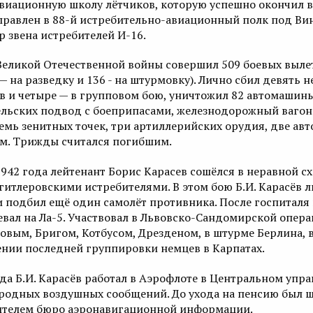
виационную школу лётчиков, которую успешно окончил в
правлен в 88-й истребительно-авиационный полк под Ви
 звена истребителей И-16.
Великой Отечественной войны совершил 509 боевых вылет
 — на разведку и 136 - на штурмовку). Лично сбил девять 
в и четыре — в групповом бою, уничтожил 82 автомашины
льских подвод с боеприпасами, железнодорожный вагон
семь зенитных точек, три артиллерийских орудия, две ав
м. Трижды считался погибшим.
1942 года лейтенант Борис Карасев сошёлся в неравной сх
гитлеровскими истребителями. В этом бою Б.И. Карасёв л
и подбил ещё один самолёт противника. После госпиталя 
оевал на Ла-5. Участвовал в Львовско-Сандомирской опера
овым, Бригом, Котбусом, Дрезденом, в штурме Берлина, 
нии последней группировки немцев в Карпатах.
ода Б.И. Карасёв работал в Аэрофлоте в Центральном упр
одных воздушных сообщений. До ухода на пенсию был 
ителем бюро аэронавигационной информации.