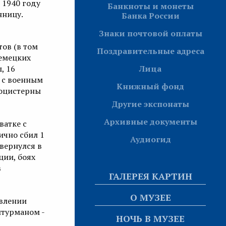
 1940 году
Банкноты и монеты
нницу.
Банка России
Знаки почтовой оплаты
ов (в том
Поздравительные адреса
немецких
Лица
, 16
 с военным
Книжный фонд
тоцистерны
Другие экспонаты
Архивные документы
ватке с
ично сбил 1
Аудиогид
вернулся в
ции, боях
в
ГАЛЕРЕЯ КАРТИН
О МУЗЕЕ
авлении
штурманом -
НОЧЬ В МУЗЕЕ