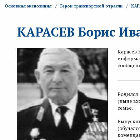
Основная экспозиция
Герои транспортной отрасли
КАР
КАРАСЕВ Борис Ив
Карасев 
информа
сообщен
Родился 
(ныне вх
семье.
Выпускни
(обучалс
комендан