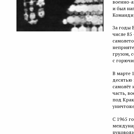
военно-а
и был на
Командир
За годы 
числе 85
самолето
неприяте
грузом, 
с горючи
В марте 
десятью 
самолёт 
часть, в
под Крак
уничтоже
С 1965 г
междунар
руковод