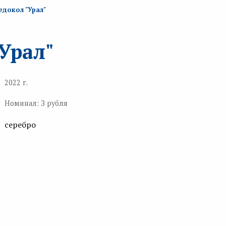
едокол "Урал"
Урал"
2022 г.
Номинал: З рубля
серебро